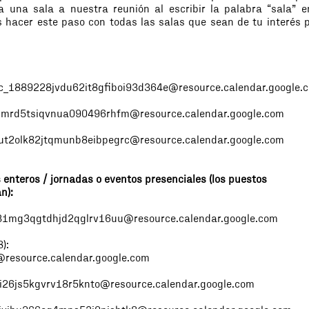
 a una sala a nuestra reunión al escribir la palabra “sala” e
 hacer este paso con todas las salas que sean de tu interés 
c_1889228jvdu62it8gfiboi93d364e@resource.calendar.google.
mrd5tsiqvnua090496rhfm@resource.calendar.google.com
ut2olk82jtqmunb8eibpegrc@resource.calendar.google.com
 enteros / jornadas o eventos presenciales (los puestos
n):
1mg3qgtdhjd2qglrv16uu@resource.calendar.google.com
):
resource.calendar.google.com
i26js5kgvrv18r5knto@resource.calendar.google.com