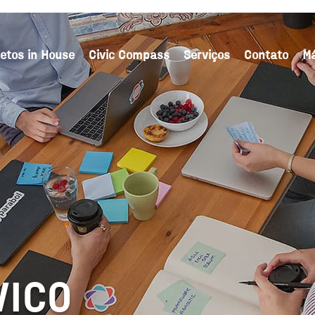
jetos in House
Civic Compass
Serviços
Contato
M
VICO