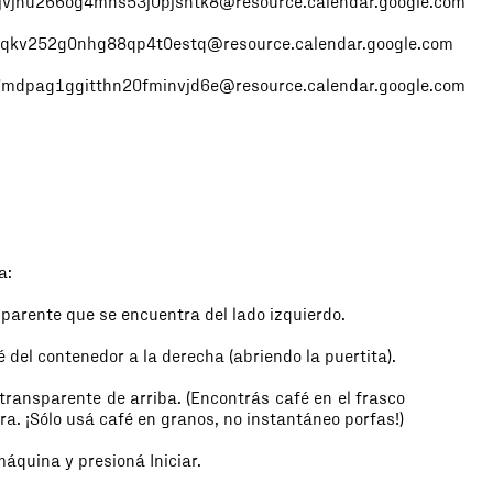
jvjhu266og4mns53j0pjshtk8@resource.calendar.google.com
oqkv252g0nhg88qp4t0estq@resource.calendar.google.com
mdpag1ggitthn20fminvjd6e@resource.calendar.google.com
na:
sparente que se encuentra del lado izquierdo.
é del contenedor a la derecha (abriendo la puertita).
transparente de arriba. (Encontrás café en el frasco
era. ¡Sólo usá café en granos, no instantáneo porfas!)
 máquina y presioná Iniciar.