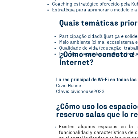
Coaching estratégico oferecido pela Kub
Estratégia para aprimorar o modelo e a 
Quais temáticas prio
Participação cidadã (justiça e solide
Meio ambiente (clima, ecossistema e
Qualidade de vida (educação, trabal
¿Cómo me conecto a
Inclusão, diversidade e gênero (red
Internet?
La red principal de Wi-Fi en todas las
Civic House
Clave: civichouse2023
¿C´ómo uso los espacio
reservo salas que lo 
Existen algunos espacios en la 
funcionalidad y características de c