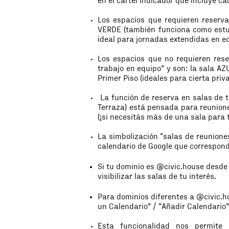
en el cartel indicador que incluye c
Los espacios que requieren reserva
VERDE (también funciona como estu
ideal para jornadas extendidas en e
Los espacios que no requieren rese
trabajo en equipo” y son: la sala AZ
Primer Piso (ideales para cierta priv
La función de reserva en salas de ti
Terraza) está pensada para reunione
(¡si necesitás más de una sala para t
La simbolización “salas de reunione
calendario de Google que correspond
Si tu dominio es @civic.house desde 
visibilizar las salas de tu interés.
Para dominios diferentes a @civic.ho
un Calendario” / “Añadir Calendario”
Esta funcionalidad nos permite 