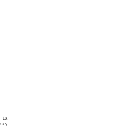
. La
na y