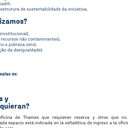
adili.
estrutura de sustentabilidade da iniciativa.
rizamos?
zinstitucional).
 recursos não contaminantes).
ho e pobreza zero).
ução da desigualdade).
 salas es:
s y
requieran?
oficina de Thames que requieren reserva y otros que no
ada espacio está indicada en la señalética de ingreso a la ofici