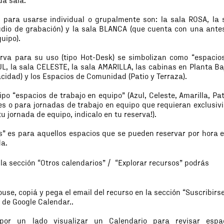
ada sala.
 para usarse individual o grupalmente son: la sala ROSA, la 
dio de grabación) y la sala BLANCA (que cuenta con una ante
quipo).
rva para su uso (tipo Hot-Desk) se simbolizan como “espacio
UL, la sala CELESTE, la sala AMARILLA, las cabinas en Planta Ba
acidad) y los Espacios de Comunidad (Patio y Terraza).
po “espacios de trabajo en equipo” (Azul, Celeste, Amarilla, Pat
s o para jornadas de trabajo en equipo que requieran exclusiv
u jornada de equipo, indicalo en tu reserva!).
s” es para aquellos espacios que se pueden reservar por hora e
a.​
la sección “Otros calendarios” / “Explorar recursos” podrás
use, copiá y pega el email del recurso en la sección “Suscribirs
 de Google Calendar..
por un lado visualizar un Calendario para revisar espa