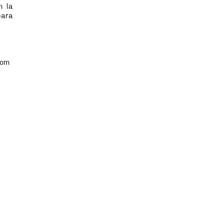
n la
para
com