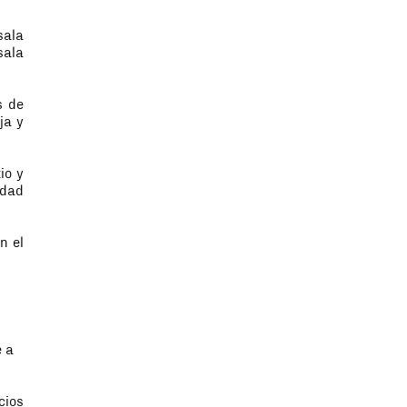
sala
sala
s de
ja y
io y
idad
n el
e a
cios