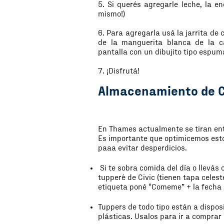
5. Si querés agregarle leche, la en
mismo!)
6. Para agregarla usá la jarrita de 
de la manguerita blanca de la c
pantalla con un dibujito tipo espu
7. ¡Disfrutá!
Almacenamiento de 
E
n Thames actualmente se tiran ent
Es importante que optimicemos esto
paaa evitar desperdicios.
Si te sobra comida del día o llevás 
tupper´e de Civic (tienen tapa celest
etiqueta poné “Comeme” + la fecha e
Tuppers de todo tipo están a dispos
plásticas. Usalos para ir a comprar 