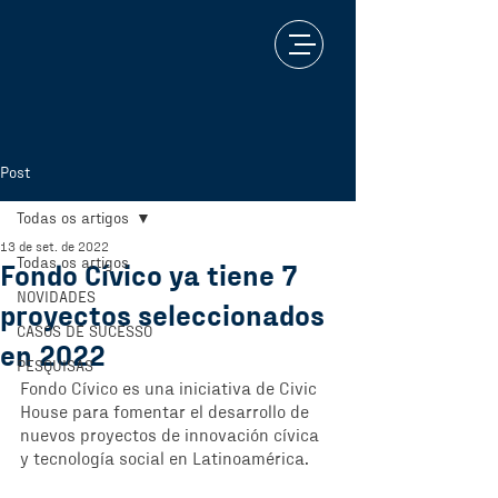
Post
Todas os artigos
13 de set. de 2022
Todas os artigos
Fondo Cívico ya tiene 7
NOVIDADES
proyectos seleccionados
CASOS DE SUCESSO
en 2022
PESQUISAS
Fondo Cívico es una iniciativa de Civic 
House para fomentar el desarrollo de 
nuevos proyectos de innovación cívica 
y tecnología social en Latinoamérica. 