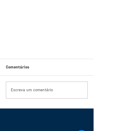
Comentários
Escreva um comentário
¡Damos la bienvenida a Aquí
Estoy, nueva organización
miembro!