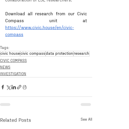
collaboration of LSE researchers.
Download all research from our Civic 
Compass unit at 
https://www.civic.house/en/civic-
compass
Tags:
civic house
civic compass
data protection
research
CIVIC COMPASS
NEWS
INVESTIGATION
See All
Related Posts