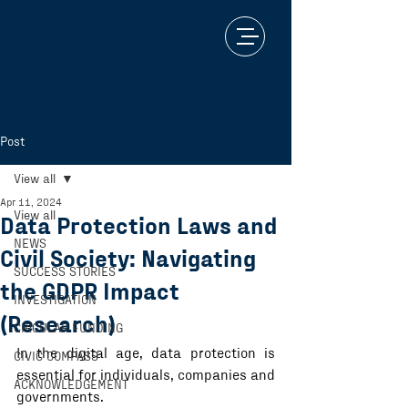
Post
View all
Apr 11, 2024
View all
Data Protection Laws and
NEWS
Civil Society: Navigating
SUCCESS STORIES
the GDPR Impact
INVESTIGATION
(Research)
CIRCULAR FUNDING
In the digital age, data protection is 
CIVIC COMPASS
essential for individuals, companies and 
ACKNOWLEDGEMENT
governments.