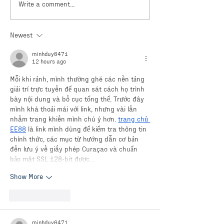
Write a comment...
We reached more than 10
Our formula for 
million people during the
sustainability in 
first quarter of 2024!
society
Newest
minhduy6471
12 hours ago
Mỗi khi rảnh, mình thường ghé các nền tảng 
giải trí trực tuyến để quan sát cách họ trình 
bày nội dung và bố cục tổng thể. Trước đây 
mình khá thoải mái với link, nhưng vài lần 
nhầm trang khiến mình chú ý hơn. 
trang chủ 
EE88
 là link mình dùng để kiểm tra thông tin 
chính thức, các mục từ hướng dẫn cơ bản 
đến lưu ý về giấy phép Curaçao và chuẩn 
bảo mật SSL 128-bit được…
Show More
Like
Reply
minhduy6471