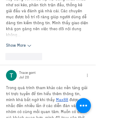
như soi kèo, phân tích trận đấu, thống kê 
giải đấu và đánh giá nhà cái. Các chuyên 
mục được bố trí rõ ràng giúp người dùng dễ 
dàng tìm kiếm thông tin. Mình thấy giao diện 
khá gọn gàng nên việc theo dõi nội dung 
không…
Show More
Like
Reply
Trace gorri
Jul 28
Trong quá trình tham khảo các nền tảng giải 
trí trực tuyến để tìm hiểu thêm thông tin, 
mình khá bất ngờ khi thấy 
Max88
 được 
nhắc đến nhiều lần ở các diễn đàn và hội 
nhóm có cùng mối quan tâm. Muốn có đánh 
giá khách quan hơn, mình đã truy cập thử 
để xem cách website được thiết kế và trải 
nghiệm một số thao tác cơ bản. Cảm nhận 