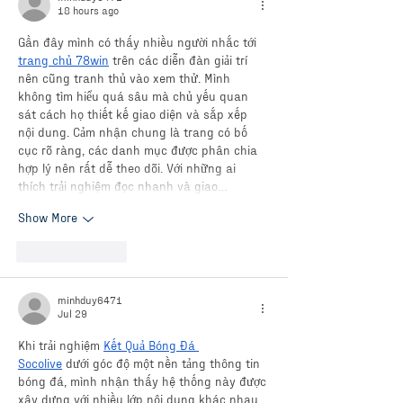
18 hours ago
Gần đây mình có thấy nhiều người nhắc tới 
trang chủ 78win
 trên các diễn đàn giải trí 
nên cũng tranh thủ vào xem thử. Mình 
không tìm hiểu quá sâu mà chủ yếu quan 
sát cách họ thiết kế giao diện và sắp xếp 
nội dung. Cảm nhận chung là trang có bố 
cục rõ ràng, các danh mục được phân chia 
hợp lý nên rất dễ theo dõi. Với những ai 
thích trải nghiệm đọc nhanh và giao…
Show More
Like
Reply
minhduy6471
Jul 29
Khi trải nghiệm 
Kết Quả Bóng Đá 
Socolive
 dưới góc độ một nền tảng thông tin 
bóng đá, mình nhận thấy hệ thống này được 
xây dựng với nhiều lớp nội dung khác nhau 