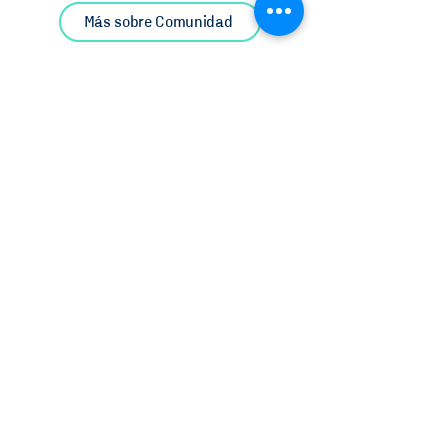
Más sobre Comunidad
¿DÓNDE
TRABAJAMOS?_
Desde Argentina, México,
Colombia y Uruguay
coordinamos proyectos de
impacto cívico y social para
toda Latinoamérica.