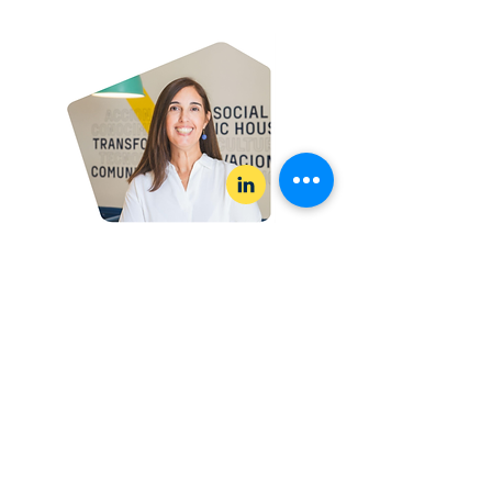
Cecilia Galván
Directora en Investigaciones
de Incidencia Pública
cecilia@civic.house