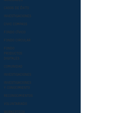
NOVEDADES
CASOS DE ÉXITO
INVESTIGACIONES
CIVIC COMPASS
FONDO CÍVICO
FONDO CIRCULAR
FONDO
PRODUCTOS
DIGITALES
COMUNIDAD
INVESTIGACIONES
INVESTIGACIONES
Y CONOCIMIENTO
RECONOCIMIENTOS
VOLUNTARIADO
WORKERTECH