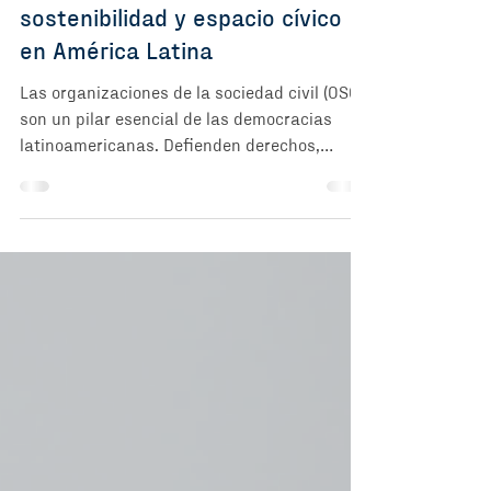
Construyendo resiliencia: el
nuevo estudio sobre
sostenibilidad y espacio cívico
en América Latina
Las organizaciones de la sociedad civil (OSC)
son un pilar esencial de las democracias
latinoamericanas. Defienden derechos,
promueven la participación y sostienen
agendas de cambio social que, muchas
veces, el Estado o el mercado no abordan.
Pero ¿qué ocurre cuando el espacio cívico se
contrae y las reglas del juego cambian
rápidamente? El nuevo estudio
“Construyendo Resiliencia: Sostenibilidad
Financiera de las Organizaciones de la
Sociedad Civil en América Latina en medio