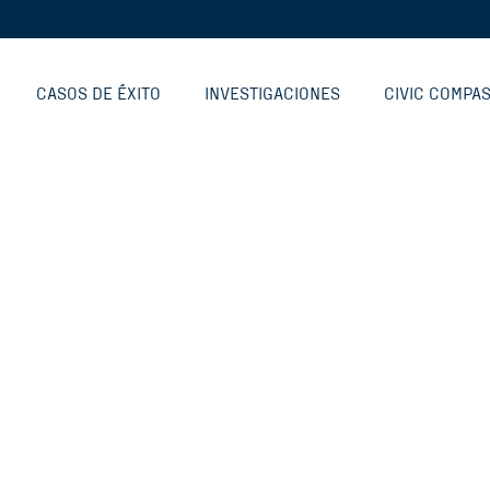
CASOS DE ÉXITO
INVESTIGACIONES
CIVIC COMPA
RODUCTOS DIGITALES
COMUNIDAD
INVESTIGACIONES
NTO
RECONOCIMIENTOS
VOLUNTARIADO
WORKERT