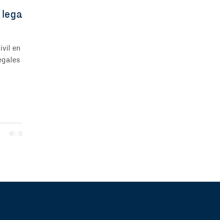
 legal
vil en
egales y
opósito
Proyectos
Comunidad