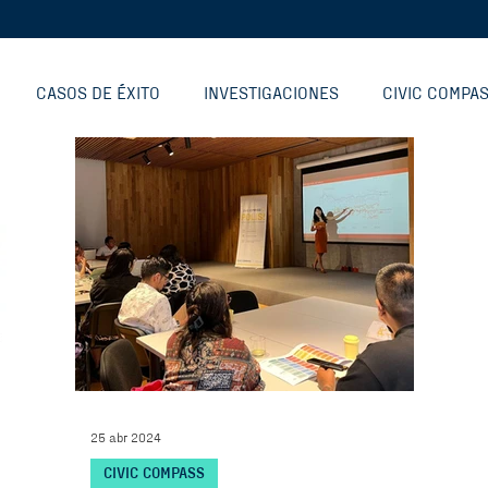
CASOS DE ÉXITO
INVESTIGACIONES
CIVIC COMPA
RODUCTOS DIGITALES
COMUNIDAD
INVESTIGACIONES
NTO
RECONOCIMIENTOS
VOLUNTARIADO
WORKERT
25 abr 2024
CIVIC COMPASS