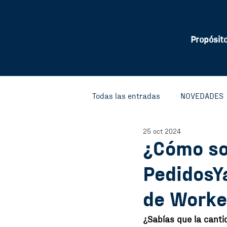
Propósit
Todas las entradas
NOVEDADES
25 oct 2024
FONDO CIRCULAR
FONDO P
¿Cómo so
PedidosY
INVESTIGACIONES Y CONOCIMIE
de Worke
CIVIC HOUSE
¿Sabías que la canti