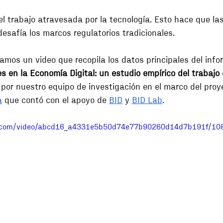
l trabajo atravesada por la tecnología. Esto hace que las
esafía los marcos regulatorios tradicionales.
amos un video que recopila los datos principales del info
 en la Economía Digital: un estudio empírico del trabajo 
 por nuestro equipo de investigación en el marco del proy
a
 que contó con el apoyo de 
BID
 y 
BID Lab
.
tic.com/video/abcd16_a4331e5b50d74e77b90260d14d7b191f/10