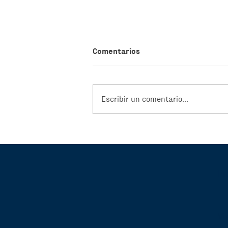
Comentarios
Escribir un comentario...
“Tecnología y Trabajo:
puentes entre la innovación e
inclusión” de Workertech
Argentina
Pr
Vi