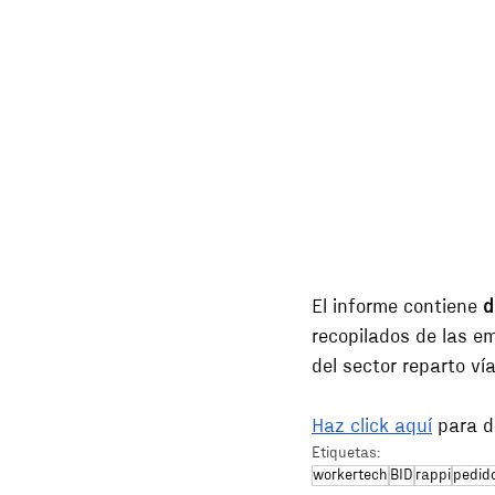
El informe contiene 
d
recopilados de las e
del sector reparto ví
Haz click aquí
 para d
Etiquetas:
workertech
BID
rappi
pedid