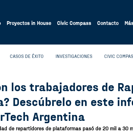
o
Proyectos in House
Civic Compass
Contacto
Má
CASOS DE ÉXITO
INVESTIGACIONES
CIVIC COMPA
RODUCTOS DIGITALES
COMUNIDAD
INVESTIGACIONES
n los trabajadores de Ra
a? Descúbrelo en este in
NTO
RECONOCIMIENTOS
VOLUNTARIADO
WORKERT
rTech Argentina
dad de repartidores de plataformas pasó de 20 mil a 30 m