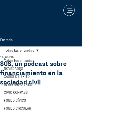
Entrada
Todas las entradas
14 jun 2023
Todas las entradas
$OS, un podcast sobre
NOVEDADES
financiamiento en la
CASOS DE ÉXITO
sociedad civil
INVESTIGACIONES
CIVIC COMPASS
FONDO CÍVICO
FONDO CIRCULAR