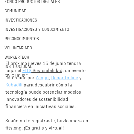
FONDO PRODUCTOS DIGITALES
COMUNIDAD
INVESTIGACIONES
INVESTIGACIONES Y CONOCIMIENTO
RECONOCIMIENTOS
VOLUNTARIADO
WORKERTECH
El próximo jueves 15 de junio tendrá 
INSTITUCIONAL
lugar el 
FITS
 Sostenibilidad,
 un evento 
CIVIC HOUSE
co-creado por 
Wingu
, 
Donar Online
 y 
Kubadili
 para descubrir cómo la 
tecnología puede potenciar modelos 
innovadores de sostenibilidad 
financiera en iniciativas sociales. 
Si aún no te registraste, hazlo ahora en 
fits.ong. ¡Es gratis y virtual! 