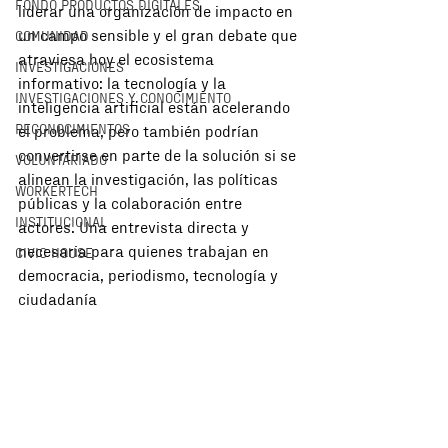
FONDO PRODUCTOS DIGITALES
liderar una organización de impacto en 
un campo sensible y el gran debate que 
COMUNIDAD
atraviesa hoy el ecosistema 
INVESTIGACIONES
informativo: la tecnología y la 
INVESTIGACIONES Y CONOCIMIENTO
inteligencia artificial están acelerando 
RECONOCIMIENTOS
el problema, pero también podrían 
convertirse en parte de la solución si se 
VOLUNTARIADO
alinean la investigación, las políticas 
WORKERTECH
públicas y la colaboración entre 
INSTITUCIONAL
actores. Una entrevista directa y 
necesaria para quienes trabajan en 
CIVIC HOUSE
democracia, periodismo, tecnología y 
ciudadanía 