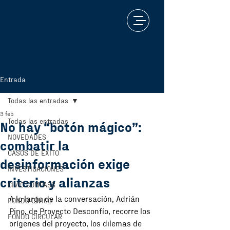
Entrada
Todas las entradas
3 feb
Todas las entradas
No hay “botón mágico”:
NOVEDADES
combatir la
CASOS DE ÉXITO
desinformación exige
INVESTIGACIONES
criterio y alianzas
CIVIC COMPASS
A lo largo de la conversación, Adrián 
FONDO CÍVICO
Pino, de Proyecto Desconfío, recorre los 
FONDO CIRCULAR
orígenes del proyecto, los dilemas de 